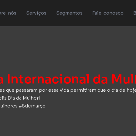
re nós
Serviços
Segmentos
Fale conosco
B
a Internacional da Mu
es que passaram por essa vida permitiram que o dia de hoje
liz Dia da Mulher!
smulheres #8demarço