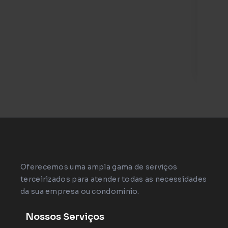
com
tec
inv
câm
ace
Oferecemos uma ampla gama de serviços
terceirizados para atender todas as necessidades
da sua empresa ou condomínio.
Nossos Serviços