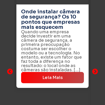
Onde instalar câmera
de segurança? Os 10
pontos que empresas
mais esquecem
Quando uma empresa
decide investir em uma
câmera de segurança, a
primeira preocupação
costuma ser escolher o
modelo ou a tecnologia. No
Se
entanto, existe um fator que
co
faz toda a diferença no
os
resultado: o local onde as
em
câmeras são instaladas. […]
pr
Leia Mais
A 
co
dos
ate
adm
mo