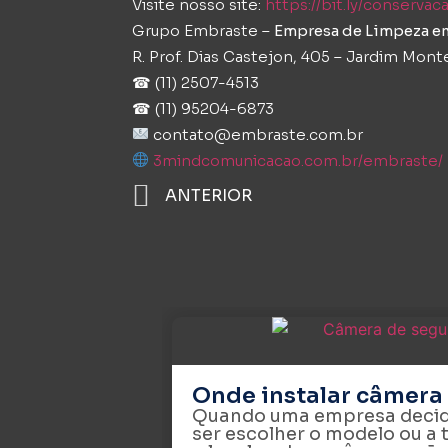
Visite nosso site:
https://bit.ly/conserva
Grupo Embraste –
Empresa de Limpeza e
R. Prof. Dias Castejon, 405 – Jardim Mon
☎ (11) 2507-4513
☎ (11) 95204-6873
contato@embraste.com.br
3mindcomunicacao.com.br/embraste/
ANTERIOR
Onde instalar câmera
Quando uma empresa decide
ser escolher o modelo ou a t