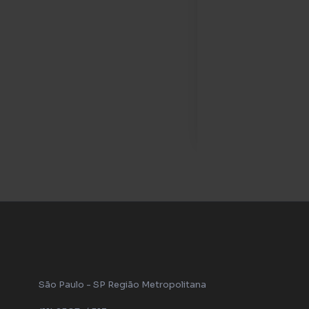
Segurança 
proteger
A segurança e
administrador
investimentos 
São Paulo - SP Região Metropolitana