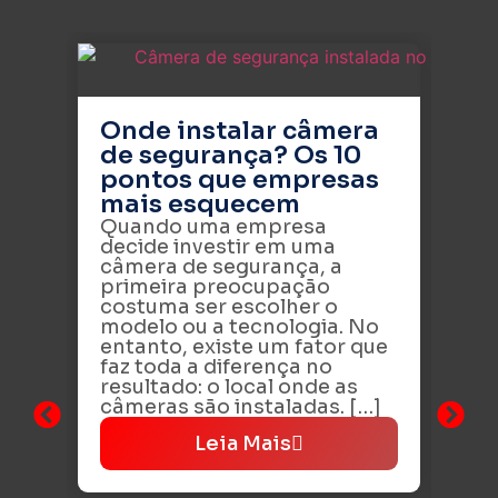
Onde instalar câmera
de segurança? Os 10
pontos que empresas
mais esquecem
Quando uma empresa
decide investir em uma
câmera de segurança, a
primeira preocupação
costuma ser escolher o
modelo ou a tecnologia. No
Se
entanto, existe um fator que
co
faz toda a diferença no
os
resultado: o local onde as
em
câmeras são instaladas. […]
pr
Leia Mais
A 
co
dos