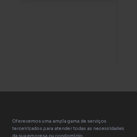
ate
adm
mo
com
tec
inv
câm
ace
Oferecemos uma ampla gama de serviços
terceirizados para atender todas as necessidades
da sua empresa ou condomínio.