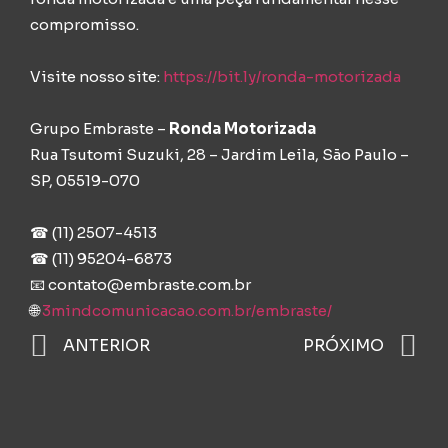
compromisso.
Visite nosso site:
https://bit.ly/ronda-motorizada
Grupo Embraste –
Ronda Motorizada
Rua Tsutomi Suzuki, 28 – Jardim Leila, São Paulo –
SP, 05519-070
☎ (11) 2507-4513
☎ (11) 95204-6873⁠
📧
contato@embraste.com.br⁠
🌐
3mindcomunicacao.com.br/embraste/
ANTERIOR
PRÓXIMO