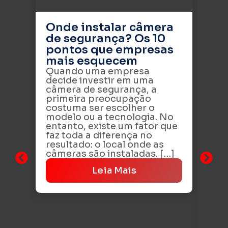
Onde instalar câmera
de segurança? Os 10
pontos que empresas
mais esquecem
Quando uma empresa
decide investir em uma
câmera de segurança, a
primeira preocupação
costuma ser escolher o
modelo ou a tecnologia. No
Se
entanto, existe um fator que
co
faz toda a diferença no
os
resultado: o local onde as
em
câmeras são instaladas. […]
pr
Leia Mais
A 
co
dos
ate
adm
mo