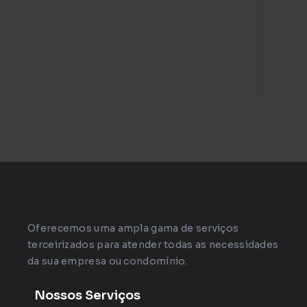
com
tec
inv
câm
ace
Oferecemos uma ampla gama de serviços
terceirizados para atender todas as necessidades
da sua empresa ou condomínio.
Nossos Serviços