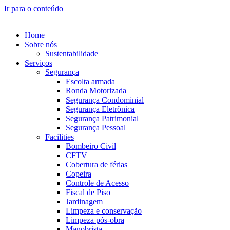
Ir para o conteúdo
Home
Sobre nós
Sustentabilidade
Serviços
Segurança
Escolta armada
Ronda Motorizada
Segurança Condominial
Segurança Eletrônica
Segurança Patrimonial
Segurança Pessoal
Facilities
Bombeiro Civil
CFTV
Cobertura de férias
Copeira
Controle de Acesso
Fiscal de Piso
Jardinagem
Limpeza e conservação
Limpeza pós-obra
Manobrista