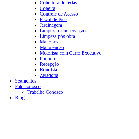
Cobertura de férias
Copeira
Controle de Acesso
Fiscal de Piso
Jardinagem
Limpeza e conservação
Limpeza pós-obra
Manobrista
Manutenção
Motorista com Carro Executivo
Portaria
Recepção
Rondista
Zeladoria
Segmentos
Fale conosco
Trabalhe Conosco
Blog