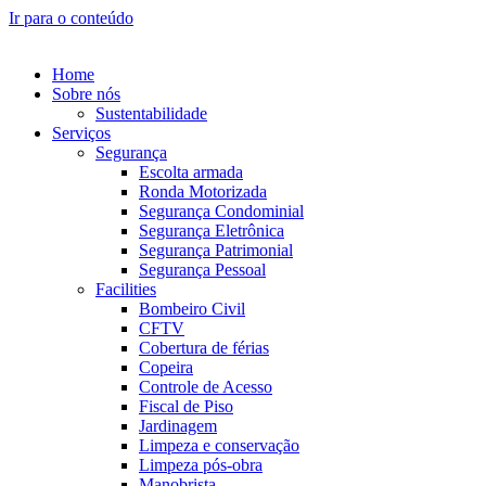
Ir para o conteúdo
Home
Sobre nós
Sustentabilidade
Serviços
Segurança
Escolta armada
Ronda Motorizada
Segurança Condominial
Segurança Eletrônica
Segurança Patrimonial
Segurança Pessoal
Facilities
Bombeiro Civil
CFTV
Cobertura de férias
Copeira
Controle de Acesso
Fiscal de Piso
Jardinagem
Limpeza e conservação
Limpeza pós-obra
Manobrista