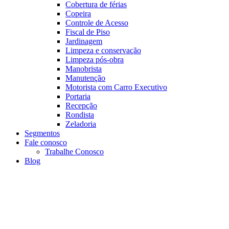
Cobertura de férias
Copeira
Controle de Acesso
Fiscal de Piso
Jardinagem
Limpeza e conservação
Limpeza pós-obra
Manobrista
Manutenção
Motorista com Carro Executivo
Portaria
Recepção
Rondista
Zeladoria
Segmentos
Fale conosco
Trabalhe Conosco
Blog